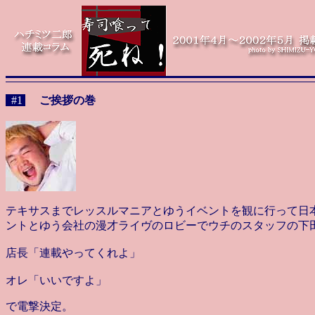
#1
ご挨拶の巻
テキサスまでレッスルマニアとゆうイベントを観に行って日
ントとゆう会社の漫才ライヴのロビーでウチのスタッフの下
店長「連載やってくれよ」
オレ「いいですよ」
で電撃決定。