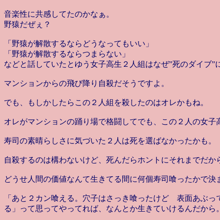
音楽性に共感してたのかなぁ。
野猿だぜぇ？
「野猿が解散するならどうなってもいい」
「野猿が解散するならつまらない」
などと話していたとゆう女子高生２人組はなぜ”死のダイブ”
マンションからの飛び降り自殺だそうですよ。
でも、もしかしたらこの２人組を殺したのはオレかもね。
オレがマンションの踊り場で格闘してでも、この２人の女子
寿司の素晴らしさに気づいた２人は死を選ばなかったかも。
自殺するのは構わないけど、死んだらホントにそれまでだか
どうせ人間の価値なんて生きてる間に何個寿司喰ったかで決
「あと２カン喰える。穴子はさっき喰ったけど 表面あぶっ
る」って思ってやってれば、なんとか生きていけるんだから