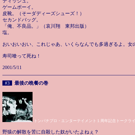
ティッシュ。
ゲームボーイ。
皮靴。（そーダディーズシューズ！）
セカンドバッグ。
「俺、不良品。」（哀川翔 東邦出版）
塩。
おいおいおい、これじゃあ、いくらなんでも多過ぎるよ。女
寿司喰って死ね！
2001/5/11
#3
最後の晩餐の巻
トンパチプロ・エンターテイメント１周年記念トークラ
野猿の解散を苦に自殺した奴がいたよねぇ？