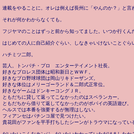
連載をやることに。オレは例えば長州に「やんのか？」と言
それが何かわからなくても。
フジヤマのことはずっと前から知ってました。いつか行くん
はじめての人に自己紹介ぐらい、しなきゃいけないことぐら
ハチミツ二郎。
芸人。トンパチ・プロ エンターテイメント社長。
好きなプロレス団体は昭和新日とＷＷＦ。
好きなプロ野球球団は岡山リキドーザンズ。
好きな体位はメリーゴーランド＆二郎式正常位。
好きなゲームはドンキーコングＪＲ。
ともだちに貸して返ってこなかったのはスペランカー。
ともだちから借りて返してなかったのがポパイの英語遊び。
ヘルスでは本番を強要するが無理はしない。
フィアンセはパチンコ屋で見つけたい。
貴花田がファンを平手打ちしたシーンがトラウマになってい
だいたいこんなカンジ。だいたいわかっていただけましたか