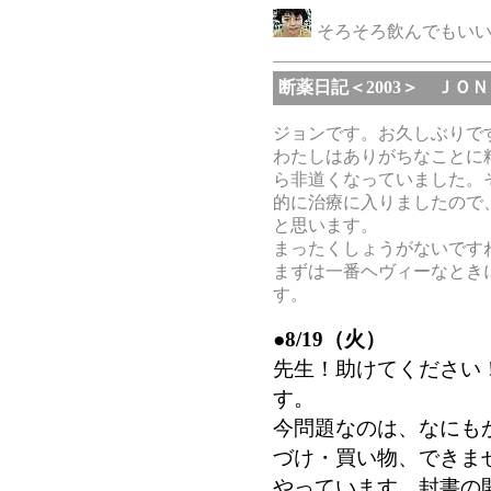
そろそろ飲んでもい
断薬日記＜2003＞ ＪＯＮ
ジョンです。お久しぶりで
わたしはありがちなことに
ら非道くなっていました。
的に治療に入りましたので
と思います。
まったくしょうがないです
まずは一番ヘヴィーなとき
す。
●8/19
（火）
先生！助けてください
す。
今問題なのは、なにも
づけ・買い物、できま
やっています。封書の