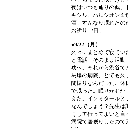
夜はいつも通りの薬。
キシル、ハルシオン１
酒。すんなり眠れたの
お祈り12日。
●
9/22（月）
久々にまとめて寝てい
と電話。そのまま活動
功へ。それから渋谷で
馬場の病院、とても久
間振りなんだった。休
で眠った。眠りがおか
えた。イソミタールと
なんでしょう？先生は
くして行ってよいと言
病院で居眠りしたので