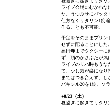
昼過ぎに起きてリタリ
ライブ会場にむかわな
た。うつぶせにパッタ
仕方なくリタリン1錠
作ることも不可能。
予定をそのままプリン
せずに配ることにした
高円寺までタクシーに
ず、頭のかさぶたが気
ライブのリハ時もうな
て、少し気が楽になり
まではつき合えず、し
パキシル20を1錠、ソ
●
8/23（土）
昼過ぎに起きてリタリ