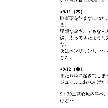
●
9/11（木）
睡眠薬を飲まずにねた
る。
猛烈な暑さ。でもなん
調。太ってきたような
な。
夜はベンザリン1、ハ
きた。
●
9/12（金）
また５時に起きてしま
ジュマルにお水あげた
9：30三茶心療内科へ
けど‥