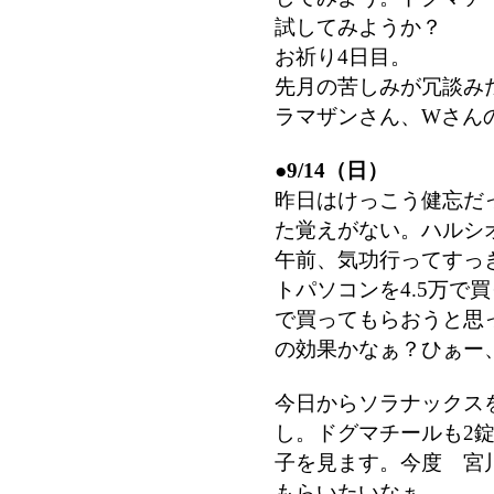
試してみようか？
お祈り4日目。
先月の苦しみが冗談み
ラマザンさん、Wさん
●
9/14（日）
昨日はけっこう健忘だ
た覚えがない。ハルシ
午前、気功行ってすっ
トパソコンを4.5万で
で買ってもらおうと思
の効果かなぁ？ひぁー
今日からソラナックス
し。ドグマチールも2錠
子を見ます。今度 宮
もらいたいなぁ。