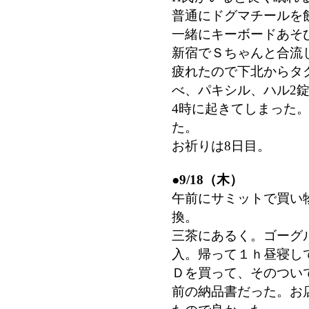
普通にドグマチールを
一緒にキーボードあそ
新宿でＳちゃんと合流
疲れたので下北からタ
べ、パキシル、ハル2
4時に起きてしまった
た。
お祈りは8日目。
●
9/18（木）
午前にサミットで買い
換。
三茶にあるく。ゴーグ
入。帰って１ｈ昼寝し
Ｄを買って、そのつい
前の納品書だった。お