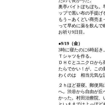
たので良かった。
奥亭バイトぼちぼち。早
ップで黒い布の手提げを
もう～あくどい商売ま
って早めに薬を飲んで
お祈り9日目。
●
9/19（金）
3時に寝たのに6時起
Ｔシャツを作る。
ＤＨＣとユニクロから
たらでかい！が、この
わくのは 相当元気な
２ｈほど昼寝。郵便局
へ。渋谷から自由が丘
かった。村田治療院、
といままではよっぽど