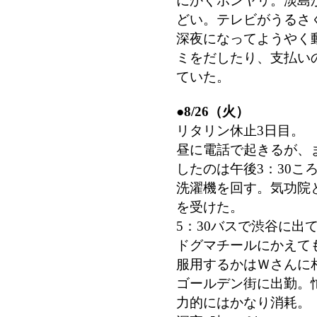
にかくボンヤリ。淡島
どい。テレビがうるさ
深夜になってようやく
ミをだしたり、支払い
ていた。
●
8/26（火）
リタリン休止3日目。
昼に電話で起きるが、
したのは午後3：30こ
洗濯機を回す。気功院
を受けた。
5：30バスで渋谷に出
ドグマチールにかえて
服用するかはＷさんに
ゴールデン街に出勤。
力的にはかなり消耗。