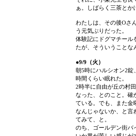
ぁ。しばらく三茶とか
わたしは、その後Oさ
う元気ぶりだった。
体験記にドグマチール
たが、そういうことな
●
9/9（火）
朝5時にハルシオン2錠
時間くらい眠れた。
2時半に自由が丘の村
なった、とのこと。確
ている。でも、また金
なんじゃないか、と言
てみて、と。
のち、ゴールデン街バ
いか胃が苦しい感じが