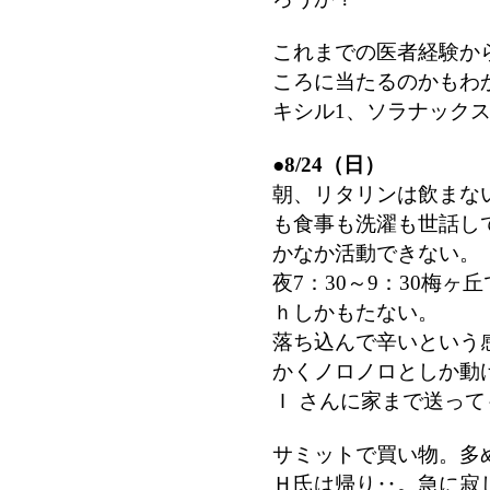
これまでの医者経験か
ころに当たるのかもわ
キシル1、ソラナックス
●
8/24（日）
朝、リタリンは飲まな
も食事も洗濯も世話し
かなか活動できない。
夜7：30～9：30梅ヶ
ｈしかもたない。
落ち込んで辛いという
かくノロノロとしか動
Ｉ さんに家まで送っ
サミットで買い物。多
Ｈ氏は帰り‥。急に寂