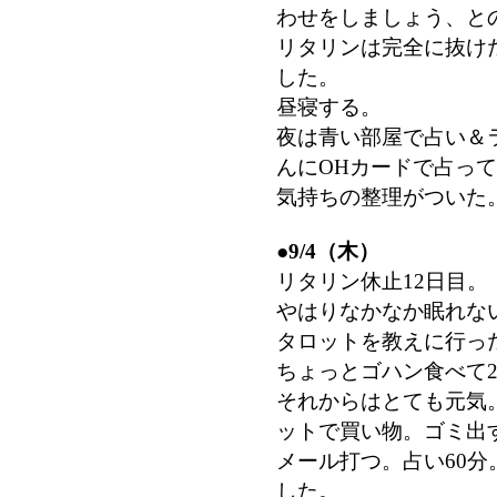
わせをしましょう、と
リタリンは完全に抜け
した。
昼寝する。
夜は青い部屋で占い＆
んにOHカードで占っ
気持ちの整理がついた
●
9/4（木）
リタリン休止12日目。
やはりなかなか眠れな
タロットを教えに行っ
ちょっとゴハン食べて
それからはとても元気
ットで買い物。ゴミ出
メール打つ。占い60
した。