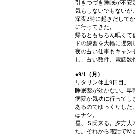
引きつづき睡眠が不安
気もしないでもないが
深夜2時に起きだして
に行ってきた。
帰るともちろん眠くて
ドの練習を大幅に遅刻
夜の占い仕事もキャン
し、占い数件、電話数
●
9/1（月）
リタリン休止9日目。
睡眠薬が効かない。早
病院か気功に行ってし
あるのでゆっくりした
はナシ。
昼、Ｓ氏来る。夕方大
た。それから電話でＭ