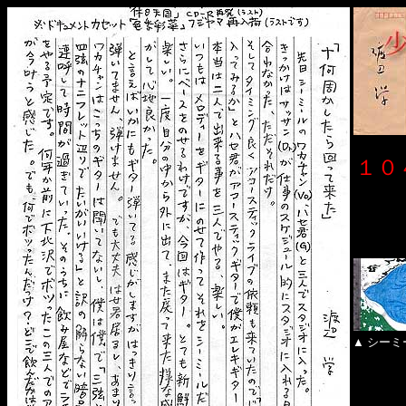
１０
▲ シーミ