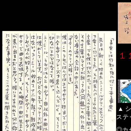
１
▲ 
ステ
◎カ