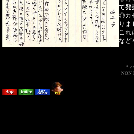
て発
◎カ
りま
これ
など
＊
NON B