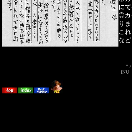
にて
◎カ
りま
これ
など
＊
IN