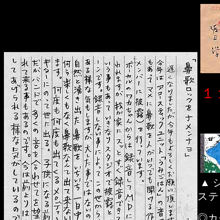
１
▲ 
ステ
◎カ