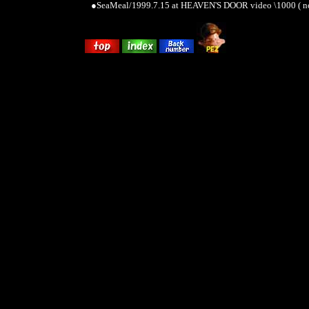
●SeaMeal/1999.7.15 at HEAVEN'S DOOR video \1000 ( no