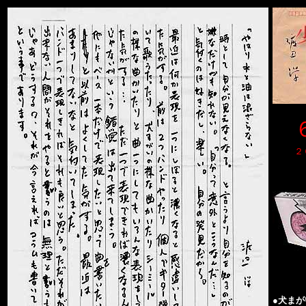
６
２
●
犬まが