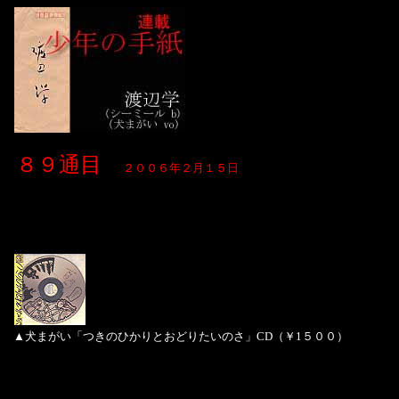
８９通目
２００６年２月１５日
▲犬まがい「つきのひかりとおどりたいのさ」CD（￥1５００）