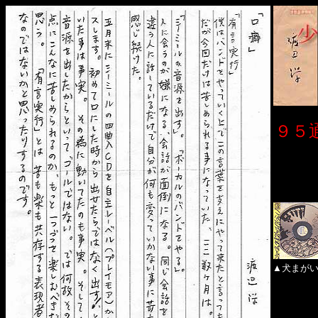
９５
▲犬まがい