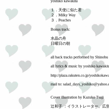
yoshiko kawakita
１．天使に似た君
２．Milky Way
３．Peaches
Bonus track:
水晶の舟
日曜日の朝
all back tracks performed by Shinobu 
all lyrics & music by yoshiko kawa
http://plaza.rakuten.co.jp/yoshikokawa
mail to: salad_days_yoshiko@yahoo.c
Cover illustration by Kazuko Tsuji
辻和子 ：イラストレーター。広