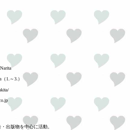
Narita
kita（1.～3.）
kita/
o.jp
告・出版物を中心に活動。