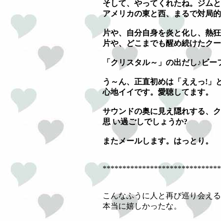
そして、やってくれたね。ジムと
アメリカの東と西、まるで対局的
片や、自分自身を炎と化し、熱狂
片や、どこまでも醒め続けたクー
「クリスタル～」の出だし♪ビーフ
う～ん、正直初めは「ええっ!」
心地イイです。愛聴してます。
サウンドの奥に見え隠れする、ク
思 い過ごしでしょうか?
またメールします。はっとり。
******************************
こんなふうに人と再び巡り会える
本当に嬉しかったな。