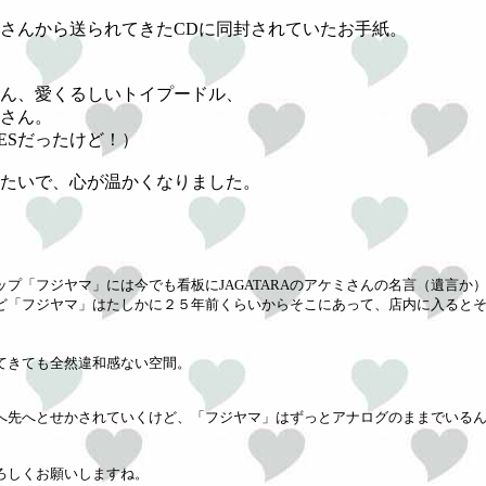
さんから送られてきたCDに同封されていたお手紙。
ん、愛くるしいトイプードル、
さん。
ESだったけど！）
たいで、心が温かくなりました。
プ「フジヤマ」には今でも看板にJAGATARAのアケミさんの名言（遺言か
ど「フジヤマ」はたしかに２５年前くらいからそこにあって、店内に入ると
てきても全然違和感ない空間。
へ先へとせかされていくけど、「フジヤマ」はずっとアナログのままでいる
ろしくお願いしますね。