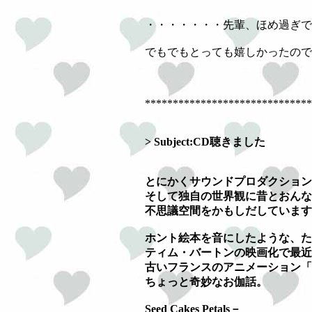
・・・・・・・先輩、ほめ過ぎで
でもでもとっても嬉しかったので
******************************
> Subject:CD聴きました
とにかくサウンドプロダクション
そして独自の世界観に昔とおんな
不思議空間をかもしだしています
ホント絵本を音にしたような、た
ティム・バートンの映画化で最近
古いフランスのアニメーション「
ちょっと奇妙なお伽話。
Seed Cakes Petals－